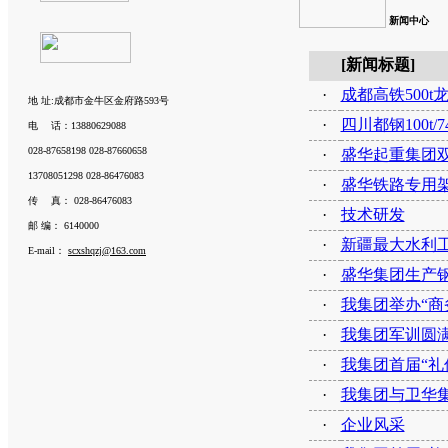
新闻中心
[新闻标题]
·
成都高铁500
地 址:成都市金牛区金府路593号
·
四川都钢100t
电 话：13880629088
028-87658198 028-87660658
·
盛华起重集团
13708051298 028-86476083
·
盛华铁路专用
传 真： 028-86476083
·
技术研发
邮 编： 6140000
·
新疆最大水利
E-mail：
scxshqzj@163.com
·
盛华集团生产
·
我集团举办“商
·
我集团军训圆
·
我集团首届“礼
·
我集团与卫华
·
企业风采