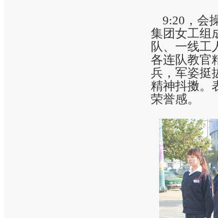
9:20，
集团女工组
队、一线工
各连队教官
兵，军姿挺
精神抖擞。
荣誉感。