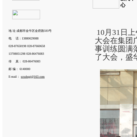
心
10月31日
地 址:成都市金牛区金府路593号
大会在集团
电 话：13880629088
028-87658198 028-87660658
事训练圆满
13708051298 028-86476083
了大会，盛
传 真： 028-86476083
邮 编： 6140000
E-mail：
scxshqzj@163.com