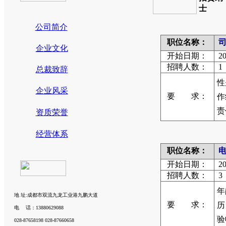
士
公司简介
职位名称：
司
企业文化
开始日期：
20
招聘人数：
1
总裁致辞
性
企业风采
要 求：
作
责
资质荣誉
经营体系
职位名称：
电
开始日期：
20
招聘人数：
3
年
地 址:成都市双流九龙工业港九鹏大道
要 求：
历
电 话：13880629088
验
028-87658198 028-87660658