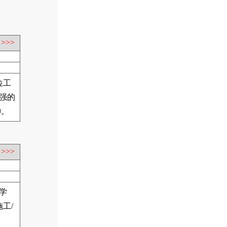
>>>
位工
强的
神。
>>>
学
工/